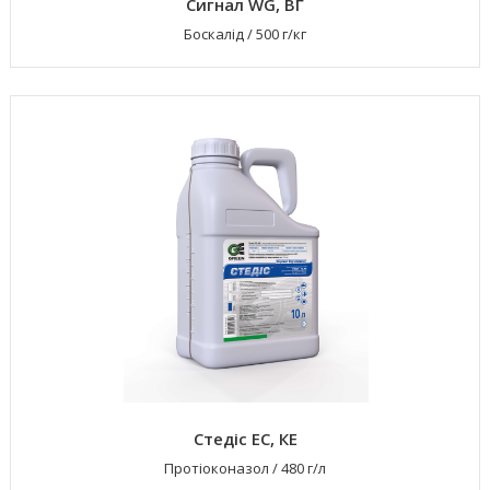
Сигнал WG, ВГ
Боскалід
/
500 г/кг
Стедіс ЕС, КЕ
Протіоконазол
/
480 г/л