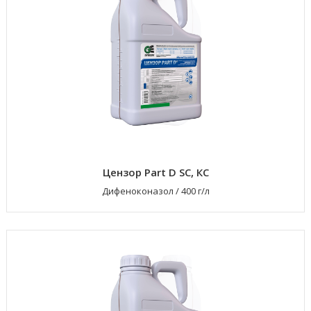
Цензор Part D SC, КС
Дифеноконазол
/
400 г/л