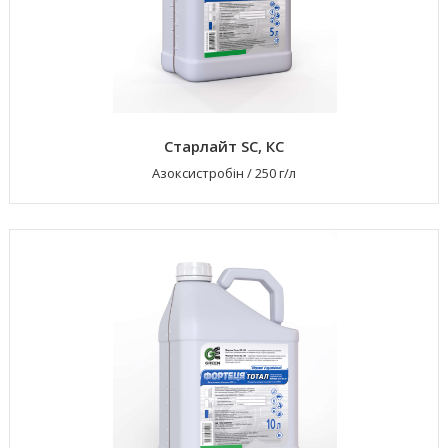
Старлайт SC, КС
Азоксистробін
/
250 г/л