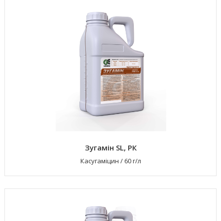
Зугамін SL, РК
Касугаміцин
/
60 г/л