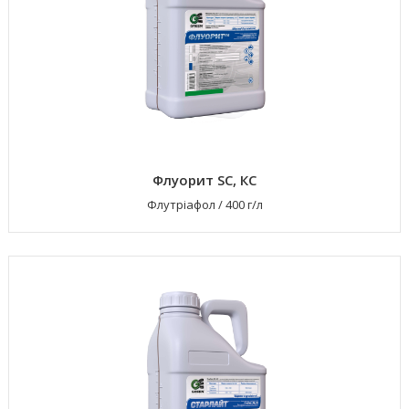
Флуорит SC, КС
Флутріафол
/
400 г/л