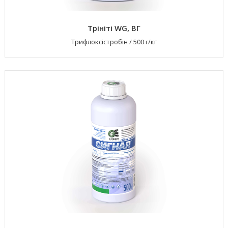
Трініті WG, ВГ
Трифлоксістробін
/
500 г/кг