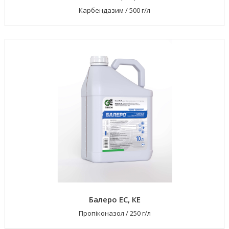
Карбендазим
/
500 г/л
Балеро ЕС, КЕ
Пропіконазол
/
250 г/л