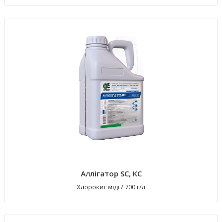
Аллігатор SC, КС
Хлорокис міді
/
700 г/л