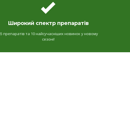
Широкий спектр препаратів
65 препаратів та 10 найсучасніших новинок у новому
сезоні!