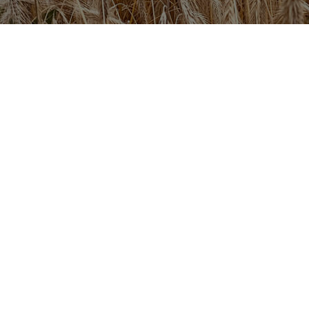
Поси
Голов
Катал
Грін Експрес пропонує комплексні
системи захисту основних
Про на
сільськогосподарських культур, які
зарекомендували себе як ефективні й
Партн
економічно вигідні, та знайшли своє
Конта
застосування у арсеналі багатьох
сільгосппідприємств України.