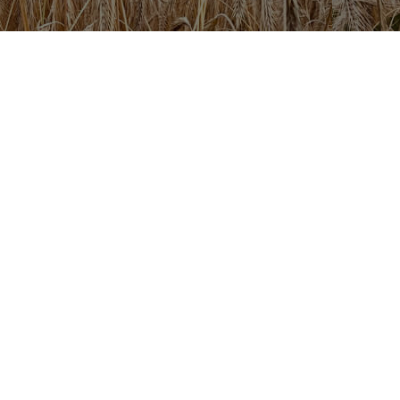
Контакти
тримка
м. Київ, вул. Десятинна буд. 4/6,
поверх 2, кабінет 23
+380 44 494 29 20
info@greenexpress.com.ua
ість