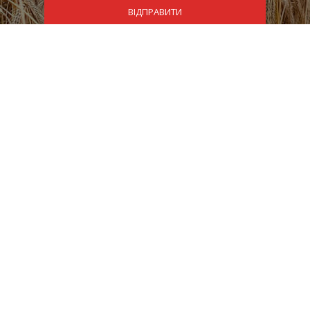
ВІДПРАВИТИ
лання
Категорії
Сторінки
на
Акарициди
Клієнтська під
ог
Протруйники
Корпоративна
відповідальність
с
Фунгіциди
Наша місія
ери
Інсектициди
Privacy Policy
кти
Десиканти
Фінансова звітн
Прилипачі
Піногасник