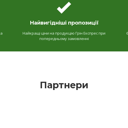
Найвигідніші пропозиції
та
Найкращі ціни на продукцію Грін Експрес при
попередньому замовленні
Партнери