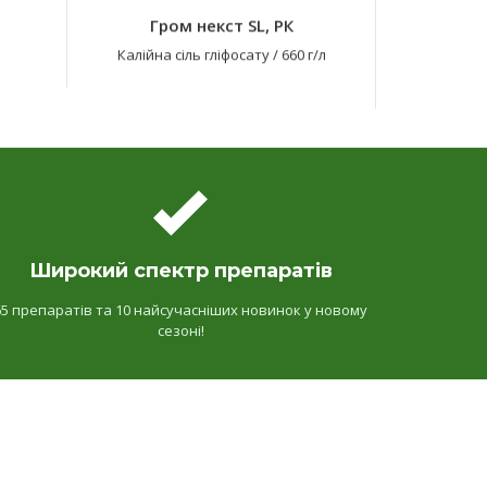
Гром некст SL, РК
Калійна сіль гліфосату
/
660 г/л
2,4-Д + 
Широкий спектр препаратів
65 препаратів та 10 найсучасніших новинок у новому
сезоні!