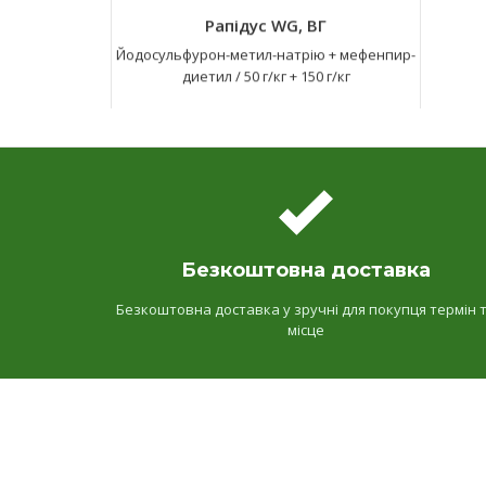
Рапідус WG, ВГ
Йодосульфурон-метил-натрію + мефенпир-
диетил
/
50 г/кг + 150 г/кг
Безкоштовна доставка
Безкоштовна доставка у зручні для покупця термін 
місце