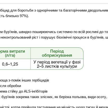
біцид для боротьби з однорічними та багаторічними дводольним
сть близько 97%).
 бур’янів, швидко поширюючись системно по всій рослині до то
еконтрольований ріст і порушує біохімічні процеси в бур’янів, щ
воща з-поміж інших гербіцидів
ісля обробки
ма стійку до ALS-інгібіторів
ур’янів зокрема таких злісних, як берізка польова, види осоту, 
аністрі, котра пройшла тестування на міцність щодо тиску й меха