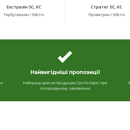
Екстразін SС, КС
Стратег SC, КС
Тербутилазін
/
500 г/л
Прометрин
/
500 г/л
Найвигідніші пропозиції
та
Найкращі ціни на продукцію Грін Експрес при
попередньому замовленні