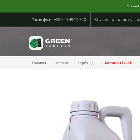
УКРА
Телефон:
+380 44 494 29 20
Вітаємо на нашому сай
—›
—›
—›
Головна
Каталог
Гербіциди
Метагрін ЕС, КЕ