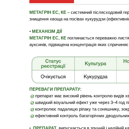
МЕТАГРІН EC, КЕ –
системний післясходовий гер
знищення хвоща на посівах кукурудзи (ефективні
•
МЕХАНІЗМ ДІЇ
МЕТАГРІН EC, КЕ
поглинається переважно листям
ауксинів, підвищена концентрація яких спричиняє н
ПЕРЕВАГИ ПРЕПАРАТУ:
препарат має високий рівень контролю видів х
швидкий візуальний ефект уже через 3–4 год п
контролює падалицю ріпаку та соняшнику, зокре
ефективний контроль багаторічних дводольних б
• ПРЕПАРАТ
випускається в зручній і надійній к