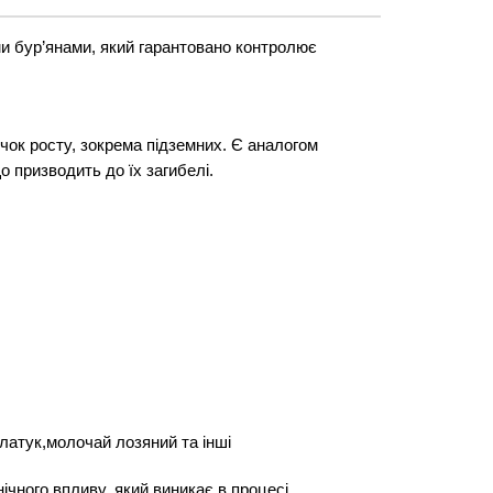
и бур’янами, який гарантовано контролює
чок росту, зокрема підземних. Є аналогом
о призводить до їх загибелі.
латук,
молочай лозяний та інші
нічного впливу, який виникає в процесі