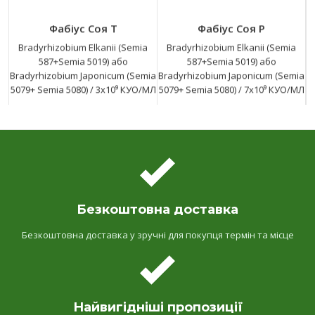
Фабіус Соя Т
Фабіус Соя Р
Bradyrhizobium Elkanii (Semia
Bradyrhizobium Elkanii (Semia
587+Semia 5019) або
587+Semia 5019) або
Bradyrhizobium Japonicum (Semia
Bradyrhizobium Japonicum (Semia
5079+ Semia 5080)
/
3x10⁹ КУО/МЛ
5079+ Semia 5080)
/
7x10⁹ КУО/МЛ
Безкоштовна доставка
Безкоштовна доставка у зручні для покупця термін та місце
Найвигідніші пропозиції