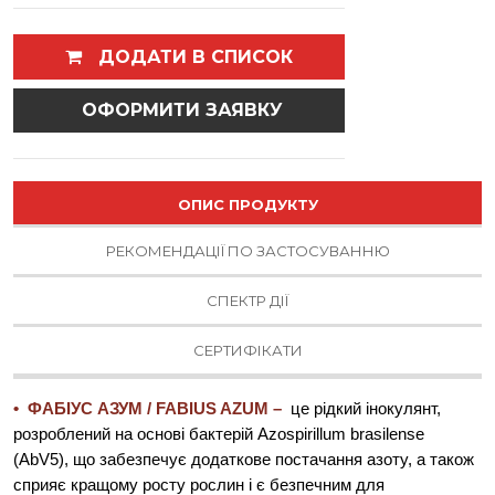
ДОДАТИ В СПИСОК
ОФОРМИТИ ЗАЯВКУ
ОПИС ПРОДУКТУ
РЕКОМЕНДАЦІЇ ПО ЗАСТОСУВАННЮ
СПЕКТР ДІЇ
СЕРТИФІКАТИ
• ФАБІУС АЗУМ / FABIUS AZUM –
це рідкий інокулянт,
розроблений на основі бактерій Azospirillum brasilense
(AbV5), що забезпечує додаткове постачання азоту, а також
сприяє кращому росту рослин і є безпечним для