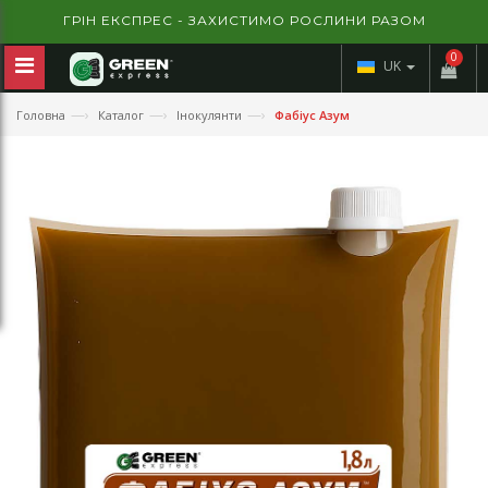
УКРАЇНСЬКА КОМПАНІЯ! ШВЕЙЦАРСЬКИЙ КОНТРОЛЬ ТА
ГАРАНТІЯ ЯКОСТІ!
0
ГРІН ЕКСПРЕС - ЗАХИСТИМО РОСЛИНИ РАЗОМ
UK
—›
—›
—›
Головна
Каталог
Інокулянти
Фабіус Азум