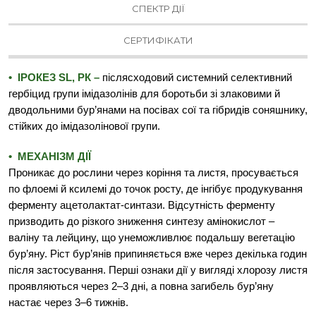
СПЕКТР ДІЇ
СЕРТИФІКАТИ
• ІРОКЕЗ SL, РК –
післясходовий системний селективний
гербіцид групи
імідазолінів для боротьби зі злаковими й
дводольними бур’янами на посівах сої та
гібридів соняшнику,
стійких до імідазолінової групи.
• МЕХАНІЗМ ДІЇ
Проникає до рослини через коріння та листя, просувається
по флоемі й ксилемі до точок росту, де інгібує продукування
ферменту ацетолактат-синтази. Відсутність ферменту
призводить до різкого зниження синтезу амінокислот –
валіну та лейцину, що унеможливлює подальшу вегетацію
бур’яну. Ріст бур’янів припиняється вже через декілька годин
після застосування. Перші ознаки дії у вигляді хлорозу листя
проявляються через 2–3 дні, а повна загибель бур’яну
настає через 3–6 тижнів.