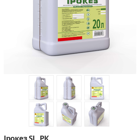
Ірокез SL, РК