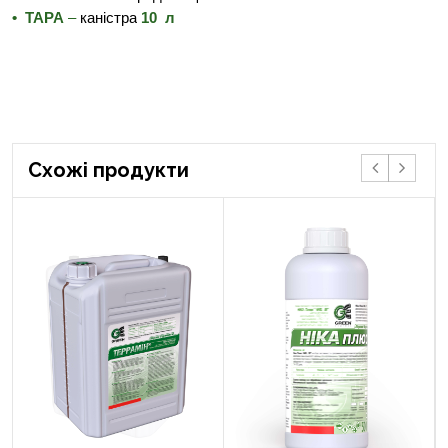
• ТАРА
–
каністра
10 л
Cхожі продукти