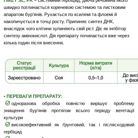
ПІКЕТ SL, PK –
системний гербіцид, діюча речовина якого
швидко поглинається кореневою системою та листковим
апаратом бур’янів. Рухається по ксилемі та флоемі й
накопичується в точці росту. Припиняє синтез ДНК,
внаслідок чого клітини зупиняють свій ріст. Діє як інгібітор
синтезу амінокислот. Дія препарату починається вже через
кілька годин після внесення.
• ПЕРЕВАГИ ПРЕПАРАТУ:
одноразова обробка повністю вирішує проблему
знищення бур’янів протягом всього періоду вегетації
культури
високоефективний як ґрунтовий, так і післясходовий
гербіцид