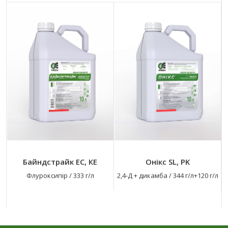
Байндстрайк ЕС, КЕ
Онікс SL, PK
Флуроксипір
/
333 г/л
2,4-Д + дикамба
/
344 г/л+120 г/л