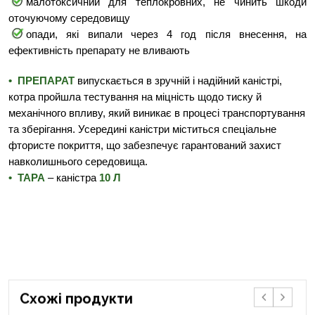
малотоксичний для теплокровних, не чинить шкоди
оточуючому середовищу
опади, які випали через 4 год після внесення, на
ефективність препарату не вливають
• ПРЕПАРАТ
випускається в зручній і надійний каністрі,
котра пройшла тестування на
міцність щодо тиску й
механічного впливу, який виникає в процесі транспортування
та зберiгання.
Усередині каністри міститься спеціальне
фтористе покриття, що забезпечує гарантований захист
навколишнього
середовища.
• ТАРА
– каністра
10 Л
Cхожі продукти