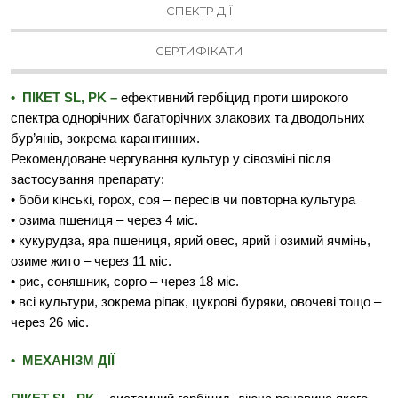
СПЕКТР ДІЇ
СЕРТИФІКАТИ
• ПІКЕТ SL, PK –
ефективний гербіцид проти широкого
спектра однорічних багаторічних злакових та дводольних
бур’янів, зокрема карантинних.
Рекомендоване чергування культур у сівозміні після
застосування препарату:
• боби кінські, горох, соя – пересів чи повторна культура
• озима пшениця – через 4 міс.
• кукурудза, яра пшениця, ярий овес, ярий і озимий ячмінь,
озиме жито – через 11 міс.
• рис, соняшник, сорго – через 18 міс.
• всі культури, зокрема ріпак, цукрові буряки, овочеві тощо –
через 26 міс.
• МЕХАНІЗМ ДІЇ